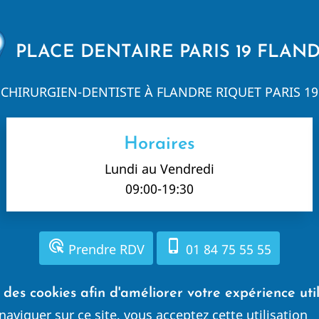
PLACE DENTAIRE PARIS 19 FLAN
CHIRURGIEN-DENTISTE À FLANDRE RIQUET PARIS 19
Horaires
Lundi au Vendredi
09:00-19:30
ads_click
phone_iphone
Prendre RDV
01 84 75 55 55
s des cookies afin d'améliorer votre expérience uti
Mentions légales
naviguer sur ce site, vous acceptez cette utilisation