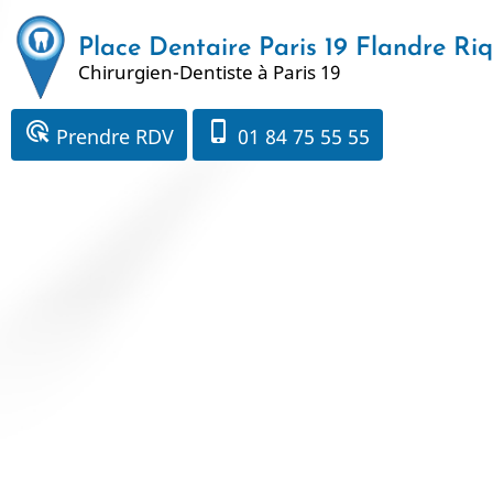
Aller
au
Place Dentaire Paris 19 Flandre Ri
Chirurgien-Dentiste à Paris 19
contenu
principal
ads_click
phone_iphone
Prendre RDV
01 84 75 55 55