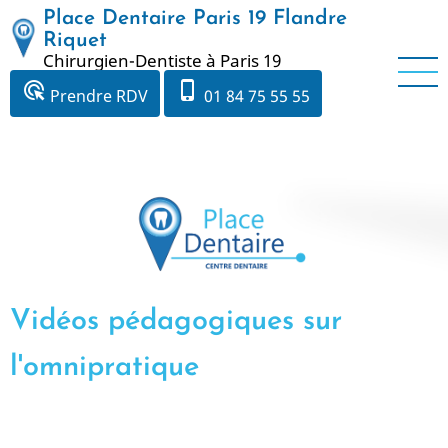
Aller
Place Dentaire Paris 19 Flandre
au
Riquet
Chirurgien-Dentiste à Paris 19
contenu
principal
ads_click
phone_iphone
Prendre RDV
01 84 75 55 55
Vidéos pédagogiques sur
l'omnipratique