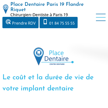
Aller
Place Dentaire Paris 19 Flandre
au
Riquet
Chirurgien-Dentiste à Paris 19
contenu
principal
ads_click
phone_iphone
Prendre RDV
01 84 75 55 55
Le coût et la durée de vie de
votre implant dentaire