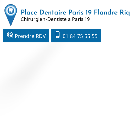
Aller
au
Place Dentaire Paris 19 Flandre Ri
Chirurgien-Dentiste à Paris 19
contenu
principal
ads_click
phone_iphone
Prendre RDV
01 84 75 55 55